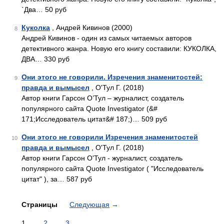
`Два… 50 руб
Куколка
, Андрей Кивинов (2000)
8
Андрей Кивинов - один из самых читаемых авторов
детективного жанра. Новую его книгу составили: КУКОЛКА,
ДВА… 330 руб
Они этого не говорили. Изречения знаменитостей:
9
правда и вымысел
, О'Тул Г. (2018)
Автор книги Гарсон О’Тул – журналист, создатель
популярного сайта Quote Investigator (&#
171;Исследователь цитат&# 187;)… 509 руб
Они этого не говорили Изречения знаменитостей
10
правда и вымысел
, О'Тул Г. (2018)
Автор книги Гарсон О'Тул - журналист, создатель
популярного сайта Quote Investigator ( "Исследователь
цитат" ), за… 587 руб
Страницы
Следующая
→
1
2
3