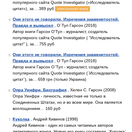
популярного сайта Quote Investigator («Исследователь
цитат»), за… 389 руб
электронная книга
Они этого не говорили. Изречения знаменитостей.
4
Правда и вымысел
, О`Тул Гарсон (2018)
Автор книги Гарсон О'Тул - журналист, создатель
популярного сайта Quote Investigator ( "Исследователь
цитат" ), за… 755 руб
Они этого не говорили. Изречения знаменитостей.
5
Правда и вымысел
, О`Тул Гарсон (2018)
Автор книги Гарсон О`Тул - журналист, создатель
популярного сайта Quote Investigator (`Исследователь
цитат`), за… 658 грн (только Украина)
Опра Уинфри. Биография
, Хелен С. Гарсон (2008)
6
Опра Уинфри - личность, известная не только в
Соединенных Штатах, но и во всем мире. Она является
воплощением… 160 руб
Куколка
, Андрей Кивинов (1998)
7
Андрей Кивинов - один из самых читаемых авторов
детективного жанра. Новую его книгу составили: `Куколка`,